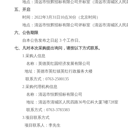
地点：
清远市恒辉招标有限公司
开标室（
清远市清城区人民
五、开启
时间：
202
2
年
3
月
31
日
10
点
3
0分
（北京时间）
地点：
清远市恒辉招标有限公司
评标室（
清远市清城区人民
六、公告期限
自本公告发布之日起
3 个工作日。
七
、凡对本次采购提出询问，请按以下方式联系。
1.采购人信息
名称：
英德英红园经济发展有限公司
地址：
英德市英红镇英红行政服务大楼
联系方式：
0763-2500135
2.采购代理机构信息
名称：
清远市恒辉招标有限公司
地址：清远市清城区人民四路
36号亿科大厦7楼728室
联系方式：
0763-3783383
3.项目联系方式
项目联系人：
李先生