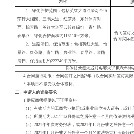
内容
1、绿化
养护范围：包括英红大道红绿灯至恒
荣行大烟囱、三隅大道、红茶路、东升体育对
面、怡景路、英红大道至云岭红绿灯、青年路、
合同签订
春早路；
绿化
养护面积约
116110
平方米。
合同实际
2、道路清扫、保洁
范围：包括英红大道、怡
景路、红茶路、青年路、兴业路、春早路；
道路
清扫、保洁
面积约
222240
平方米。
具体技术需求或服务要求详见竞争性
4.
合同履行期限：
合同签订之日起
3年（
以合同实际签订期限
本项目不接受联合体投标。
5.
二、申请人的资格要求
1
.
供应商须提供以下证明资料：
（
1）
有效期内的工商营业执照
(或事业单位法人证书，或社
（
2）所属期为202
1
年
12
月份或之后任意一个月的依法缴纳
（
3）
20
21
年年度财务报表，或
202
1
年
12
月份或之后任意一
（
4
）
2021年12月份或之后任意一个月的依法缴纳社会保