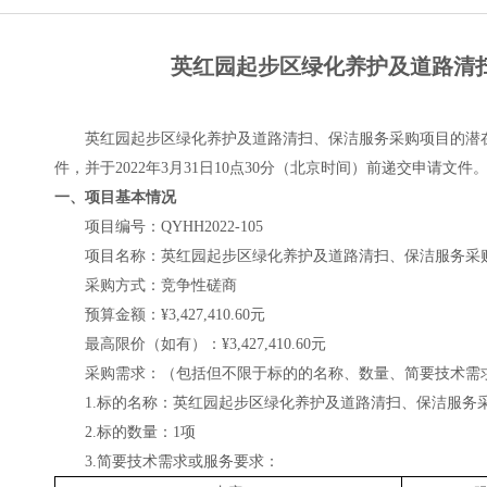
英红园起步区绿化养护及道路清扫、
英红园起步区绿化养护及道路清扫、保洁服务采购项目
的潜
件，并于
202
2
年
3
月
31
日
10
点
3
0分
（北京时间）前
递
交申请文件
一、项目基本情况
项目编号：
QYHH2022-10
5
项目
名称：英红园起步区绿化养护及道路清扫、保洁服务采
采购方式：竞争性磋商
预算金额：
¥3,427,410.60元
最高限价（如有）：
¥3,427,410.60元
采购需求：（包括但不限于标的的名称、数量、简要技术需
1
.
标的名称：
英红园起步区绿化养护及道路清扫、保洁服务
2
.
标的数量：
1
项
3
.
简要技术需求或服务要求：