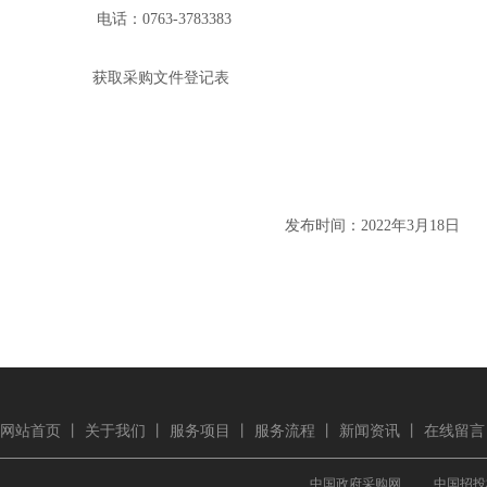
电话：
0763-3783383
获取采购文件登记表
发布时间：
20
2
2
年
3
月
18
日
网站首页
丨
关于我们
丨
服务项目
丨
服务流程
丨
新闻资讯
丨
在线留言
中国政府采购网
中国招投