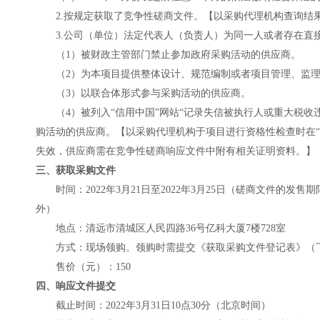
2
.
按规定获取了
竞争性磋商文件
。【以采购代理机构查询结
3
.
公司（单位）法定代表人（负责人）为同一人或者存在直
（
1）
被财政主管部门禁止参加政府采购活动的供应商。
（
2）
为本项目提供整体设计、规范编制或者项目管理、监
（
3）
以联合体形式参与采购活动的供应商。
（
4）
被列入
“信用中国”网站“记录失信被执行人或重大税
购活动的供应商。【以采购代理机构于项目进行资格性检查时在“信用中国”网站
失效，供应商需在竞争性磋商响应文件
中
附有相关证明资料。】
三、获取采购文件
时间：
202
2
年
3
月
21
日至
202
2
年
3
月
25
日
（磋商文件的发售期
外）
地点：
清远市清城区人民四路
36号亿科大厦7楼728室
方式：现场
领购
。
领购时需提交《获取采购文件登记表》（
售价（元）：
15
0
四、响应文件提交
截止时间：
202
2
年
3
月
31
日
10
点
3
0分
（北京时间）