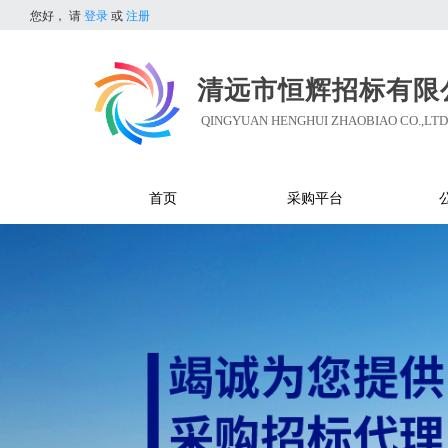
您好，
请
登录
或
注册
清远市恒辉招标有限
QINGYUAN HENGHUI ZHAOBIAO CO.,LTD
首页
采购平台