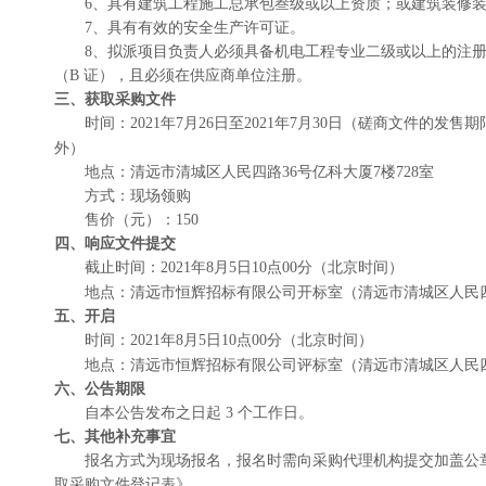
6、
具有建筑工程施工总承包叁级
或以上资质
；
或建筑装修
7、
具有有效的安全生产许可证。
8、
拟派项目负责人必须具备机电工程专业二级或以上的注
（
B 证），且必须在供应商单位注册
。
三、获取采购文件
时间：
202
1
年
7
月
26
日至
202
1
年
7
月
30
日
（磋商文件的发售期
外）
地点：清远市清城区人民四路
36号亿科大厦7楼728室
方式：现场
领购
售价（元）：
150
四、响应文件提交
截止时间：
202
1
年
8
月
5
日
10
点
0
0分
（北京时间）
地点：
清远市恒辉招标有限公司
开标室（
清远市清城区人民
五、开启
时间：
202
1
年
8
月
5
日
10
点
0
0分
（北
京时间）
地点：
清远市恒辉招标有限公司
评标室（
清远市清城区人民
六、公告期限
自本公告发布之日起
3 个工作日。
七、其他补充事宜
报名方式为现场报名，
报名
时需向采购代理机构提交加盖公
取采购文件登记表》
。