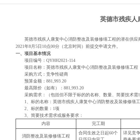
英德市残疾人
英德市残疾人康复中心消防整改及装修修缮工程
的潜在供应
202
1
年
8
月
5
日
10
点
0
0分
（北京时间）前提交申请文件。
一、项目基本情况
项目编号：
QYHH2021-1
14
项目名称：
英德市残疾人康复中心消防整改及装修修缮工程
采购方式：竞争性磋商
预算金额：
881,993.20
最高限价（如有）：
881,993.20
采购需求：（包括但不限于标的的名称、数量、简要技术需
1、标的名称：
英德市残疾人康复中心消防整改及装修修缮
2、标的数量：1项
3、简要技术需求或服务要求：
内容
完工期
合同生效之日起
60
个
详见竞争
消防整改及装修修缮工程
日历日内完工
商务要求