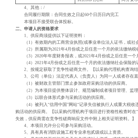
4、其他：/
合同履行期限：
合同生效之日起
60
个日历日内完工
本项目不接受联合体投标。
二、申请人的资格要求
1
、
供应商须提供以下证明资料：
（
1）
有效期内的工商营业执照
(或事业单位法人证书，或社
（
2）
所属期为
2021年4月份或之后任意一个月的依法缴
（
3）
2020年年度财务报表，或2021年4月份或之后任意
（
4）
2021年4月份或之后任意一个月的依法缴纳社会保
2
、
按规定获取
了竞争性磋商文件。
【
以采购代理机构查询
3
、
公司（单位）法定代表人（负责人）为同一人或者存在
（
1）
被财政主管部门禁止参加政府采购活动的供应商。
（
2）
为本项目提供整体设计、规范编制或者项目管理、监
（
3）
以联合体形式参与采购活动的供应商。
（
4）
被列入
“信用中国”网站“记录失信被执行人或重大税
购活动的供应商。
【
以采购代理机构于项目进行资格性检查时在
失效，供应商需在竞争性磋商响应文件中附上相关证明资料。
】
4、本项目允许分公司参与采购活动。
5、
具有
具有消防设施工程专业承包贰级或以上资质
。