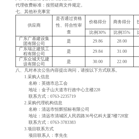
代理收费标准：按照
磋商
文件规定。
七、
其他补充事宜
是否通过资格
价格得分
商务得分
供应商
性、符合性审
查
比例
30%
比例
35
%
广东广基建设集
是
29.86
28.00
团有限公司
广东瑞正建筑工
是
29.84
31.00
程有限公司
广东众城天弘建
是
30.00
22.00
设有限公司
八
、凡对本次公告内容提出询问，请按以下方式联系。
1.采购人信息
名称：英德市总工会
地址：金子山大道市行政中心主楼
228
联系方式：
0763-2235719
2.采购代理机构信息
名称：清远市恒辉招标有限公司
地址：
清远市清城区人民四路
36号亿科大厦7楼72
8
室
联系方式：
0763-3783383
3.项目联系方式
项目联系人：
李先生