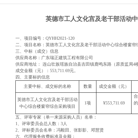
英德市工人文化宫及老干部活动中心
一、项目编号：
QYHH2021-120
二、项目名称：
英德市工人文化宫及老干部活动中心综合楼窗帘
三、中标（成交）信息
供应商名称：广东瑞正建筑工程有限公司
供应商地址：
连山壮族瑶族自治县吉田镇鹿鸣东路（原质监局4楼
成交金额（元）：
553,711.69元。
四、主要标的信息
主要中标、成交标的名称
数量
成交金额（元）
合
英德市工人文化宫及老干部活动
1项
¥553,711.69
的
中心综合楼窗帘综合采购项目
五、评审专家（单一来源采购人员）名单：
1、评审委员会总人数：
3人
2、
评标委员会
名单：冯毅田、张影影、邓慧贤
六、代理服务收费标准及金额：