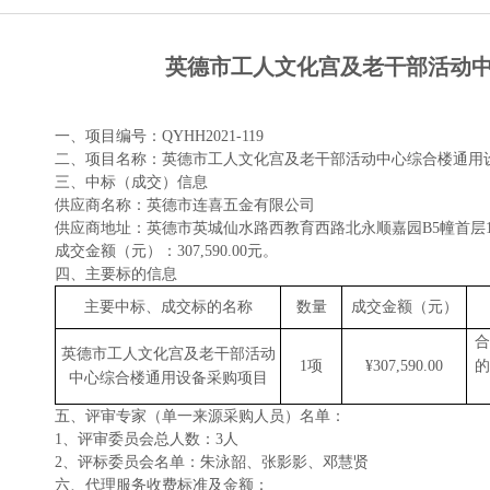
英德市工人文化宫及老干部活动中心
一、项目编号：
QYHH2021-119
二、项目名称：
英德市工人文化宫及老干部活动中心综合楼通用
三、中标（成交）信息
供应商名称：英德市连喜五金有限公司
供应商地址：英德市英城仙水路西教育西路北永顺嘉园
B5幢首层
成交金额（元）：
307,590.00元。
四、主要标的信息
主要中标、成交标的名称
数量
成交金额（元）
合
英德市工人文化宫及老干部活动
1项
¥
307,590.00
的
中心综合楼通用设备采购项目
五、评审专家（单一来源采购人员）名单：
1、评审委员会总人数：
3人
2、
评标委员会
名单：朱泳韶、张影影、邓慧贤
六、代理服务收费标准及金额：