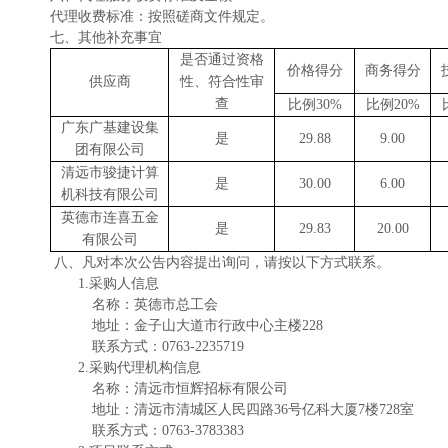
代理收费标准：按照
磋商
文件规定。
七、
其他补充事宜
是否通过资格
价格得分
商务得分
供应商
性、符合性审
查
比例
30%
比例
20%
广东广基建设集
是
29.88
9.00
团有限公司
清远市骏捷计算
是
30.00
6.00
机科技有限公司
英德市连喜五金
是
29.83
20.00
有限公司
八
、凡对本次公告内容提出询问，请按以下方式联系。
1.采购人信息
名称：英德市总工会
地址：金子山大道市行政中心主楼
228
联系方式：
0763-2235719
2.采购代理机构信息
名称：清远市恒辉招标有限公司
地址：
清远市清城区人民四路
36号亿科大厦7楼72
8
室
联系方式：
0763-3783383