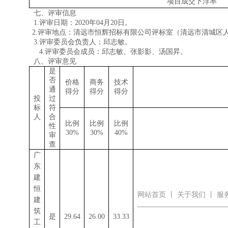
项目成交
下浮率
七、评审信息
1.评审日期：2020年
0
4
月
2
0日
。
2.评审地点：清远市恒辉招标有限公司评标室（清远市清城区人民
3.评审委员会负责人：
邱志敏
。
4.评审委员会成员：
邱志敏
、张影影、
汤国昇
。
八、评审意见
是
否
价格
商务
技术
通
得分
得分
得分
投
过
标
符
人
合
比例
比例
比例
性
30%
3
0%
4
0%
审
查
广
东
建
恒
网站首页
丨
关于我们
丨
服
建
筑
是
29.64
26.00
33.33
工