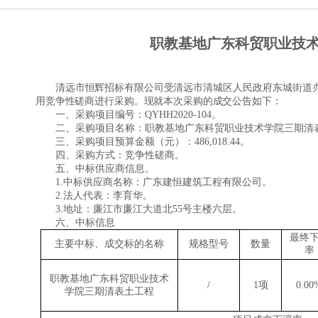
职教基地广东科贸职业技术学
清远市恒辉招标有限公司受
清远市清城区人民政府东城街道
用竞争性磋商
进行采购。现就本次采购的成交公告如下：
一、
采购项目编号：
QYHH2020-104
。
二、采购项目名称：
职教基地广东科贸职业技术学院三期清
三、采购项目预算金额（元）：
486,018.44。
四、采购方式：竞争性磋商。
五、中标供应商信息。
1.中标供应商名称：广东建恒建筑工程有限公司。
2.法人代表：
李育华
。
3.地址：廉江市廉江大道北55号主楼六层。
六、
中标信息
最终
主要中标、成交标的名称
规格型号
数量
率
职教基地广东科贸职业技术
/
1项
0.00
学院三期清表土工程